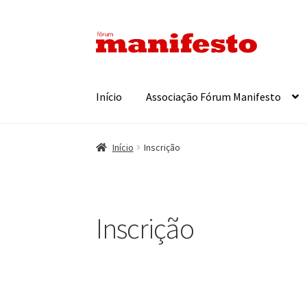
Ir
Saltar
para
para
a
o
navegação
conteúdo
Início
Associação Fórum Manifesto
Início
Inscrição
Inscrição