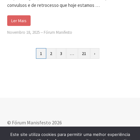
convulsos e de retrocesso que hoje estamos …
Ler Mais
Novembro 18, 2025
‒
Fórum Manifesto
1
2
3
…
21
›
© Fórum Manisfesto 2026
Política de privacidade
Criado com WooCommerce
.
Este site utiliza cookies para permitir uma melhor experiência