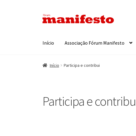
Ir
Saltar
para
para
a
o
navegação
conteúdo
Início
Associação Fórum Manifesto
Início
Participa e contribui
Participa e contribu