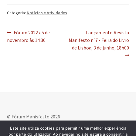
Categoria:
Notícias e Atividades
Navegação
Artigo
Artigo
Fórum 2022 • 5 de
Lançamento Revista
anterior:
seguinte:
novembro às 14:30
Manifesto nº7 • Feira do Livro
de
de Lisboa, 3 de junho, 18h00
artigos
© Fórum Manisfesto 2026
Política de privacidade
Criado com WooCommerce
.
Este site utiliza cookies para permitir uma melhor experiência
por parte do utilizador. Ao navegar no site estará a consentir a