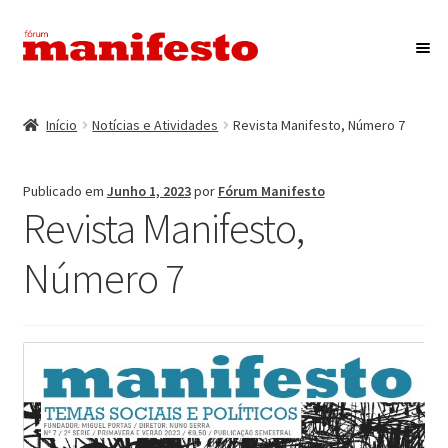
Ir
Saltar
para
para
a
o
Início
navegação
conteúdo
Início
Notícias e Atividades
Revista Manifesto, Número 7
Maximi
Associação Fórum Manifesto
submen
Publicado em
Junho 1, 2023
por
Fórum Manifesto
Eventos
Revista Manifesto,
Maximi
Revista Manifesto
Número 7
submen
Contactos