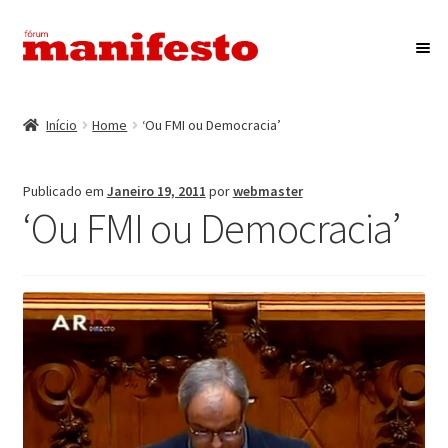
Ir
Saltar
para
para
a
o
Início
navegação
conteúdo
Início
Home
‘Ou FMI ou Democracia’
Maximi
Associação Fórum Manifesto
submen
Publicado em
Janeiro 19, 2011
por
webmaster
Eventos
‘Ou FMI ou Democracia’
Maximi
Revista Manifesto
submen
Contactos