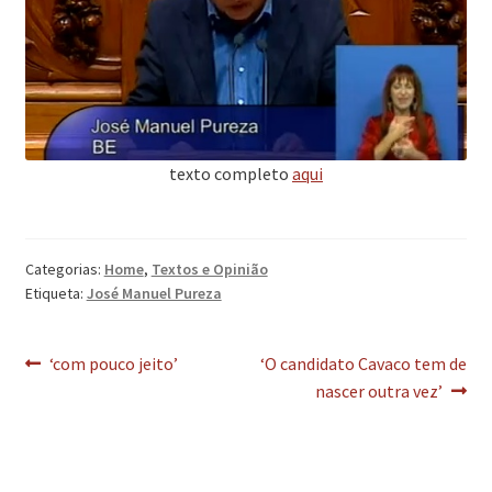
texto completo
aqui
Categorias:
Home
,
Textos e Opinião
Etiqueta:
José Manuel Pureza
Navegação
Artigo
Artigo
‘com pouco jeito’
‘O candidato Cavaco tem de
anterior:
seguinte:
nascer outra vez’
de
artigos