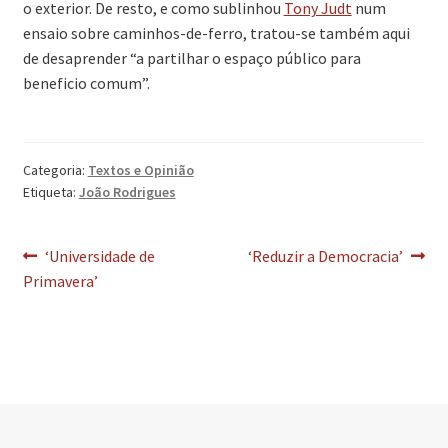
o exterior. De resto, e como sublinhou
Tony Judt
num
ensaio sobre caminhos-de-ferro, tratou-se também aqui
de desaprender “a partilhar o espaço público para
beneficio comum”.
Categoria:
Textos e Opinião
Etiqueta:
João Rodrigues
Navegação
Artigo
Artigo
‘Universidade de
‘Reduzir a Democracia’
anterior:
seguinte:
Primavera’
de
artigos