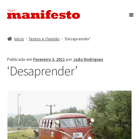
Ir
Saltar
para
para
a
o
Início
navegação
conteúdo
Início
Textos e Opinião
‘Desaprender’
Maximi
Associação Fórum Manifesto
submen
Publicado em
Fevereiro 3, 2011
por
João Rodrigues
Eventos
‘Desaprender’
Maximi
Revista Manifesto
submen
Contactos