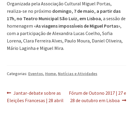
Organizada pela Associação Cultural Miguel Portas,
realiza-se no próximo
domingo, 7 de maio, a partir das
17h, no Teatro Municipal São Luiz, em Lisboa
, a sessão de
homenagem «
As viagens impossíveis de Miguel Portas
»,
com a participação de Alexandra Lucas Coelho, Sofia
Lorena, Clara Ferreira Alves, Paulo Moura, Daniel Oliveira,
Mário Laginha e Miguel Mira.
Categorias:
Eventos
,
Home
,
Notícias e Atividades
Navegação
Artigo
Artigo
Jantar-debate sobre as
Fórum de Outono 2017 | 27 e
anterior:
seguinte:
Eleições Francesas | 28 abril
28 de outubro em Lisboa
de
artigos