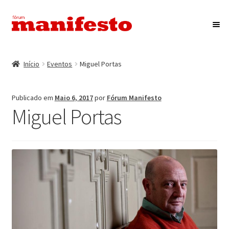
Ir
Saltar
para
para
a
o
Início
navegação
conteúdo
Início
Eventos
Miguel Portas
Maximi
Associação Fórum Manifesto
submen
Publicado em
Maio 6, 2017
por
Fórum Manifesto
Eventos
Miguel Portas
Maximi
Revista Manifesto
submen
Contactos