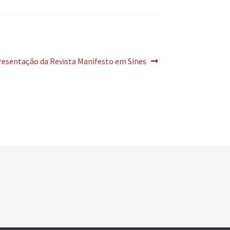
tigo
resentação da Revista Manifesto em Sines
uinte: