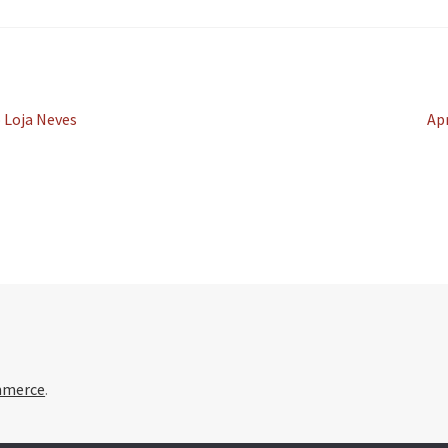
Ar
o Loja Neves
Ap
seg
mmerce
.