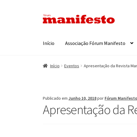
Ir
Saltar
para
para
a
o
navegação
conteúdo
Início
Associação Fórum Manifesto
Início
Eventos
Apresentação da Revista Man
Publicado em
Junho 10, 2018
por
Fórum Manifest
Apresentação da Re