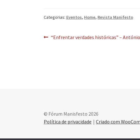
Categorias:
Eventos
,
Home
,
Revista Manifesto
Navegação
Artigo
“Enfrentar verdades históricas” – Antóni
anterior:
de
artigos
© Fórum Manisfesto 2026
Política de privacidade
Criado com WooCo