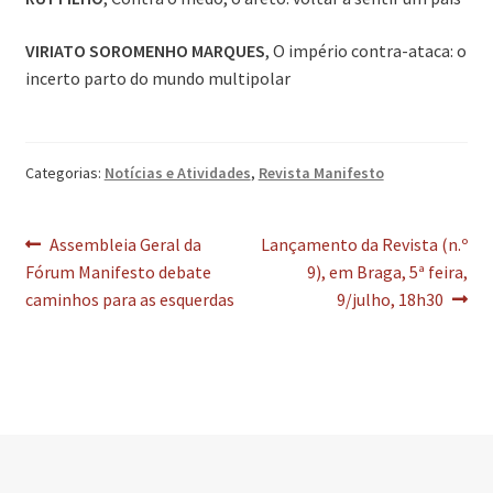
VIRIATO SOROMENHO MARQUES
, O império contra-ataca: o
incerto parto do mundo multipolar
Categorias:
Notícias e Atividades
,
Revista Manifesto
Navegação
Artigo
Artigo
Assembleia Geral da
Lançamento da Revista (n.º
anterior:
seguinte:
Fórum Manifesto debate
9), em Braga, 5ª feira,
de
caminhos para as esquerdas
9/julho, 18h30
artigos