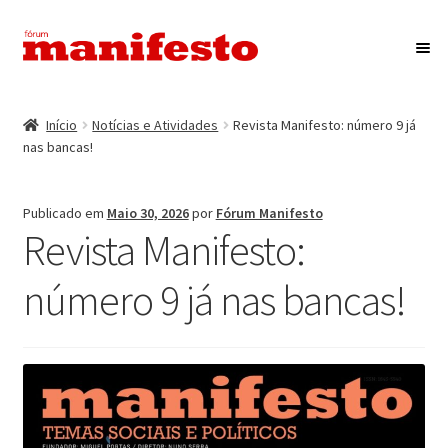
Ir
Saltar
para
para
a
o
Início
navegação
conteúdo
Início
Notícias e Atividades
Revista Manifesto: número 9 já
Maximi
nas bancas!
Associação Fórum Manifesto
submen
Eventos
Publicado em
Maio 30, 2026
por
Fórum Manifesto
Revista Manifesto:
Maximi
Revista Manifesto
submen
número 9 já nas bancas!
Contactos