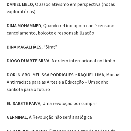
DANIEL MELO
, O associativismo em perspectiva (notas
exploratórias)
DIMA MOHAMMED
, Quando retirar apoio não é censura:
cancelamento, boicote e responsabilização
DINA MAGALHÃES
, “Sirat”
DIOGO DUARTE SILVA
, A ordem internacional no limbo
DORI NIGRO
,
MELISSA RODRIGUES
e
RAQUEL LIMA
, Manual
Antirracista para as Artes e a Educação – Um sonho
sankofa para o futuro
ELISABETE PAIVA
, Uma revolução por cumprir
GERMINAL
, A Revolução não será analógica
GUILHERME SEMEDO
, Expor as estruturas do poder e da