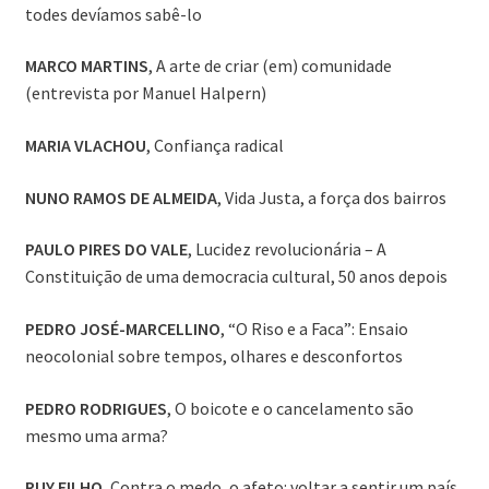
todes devíamos sabê-lo
MARCO MARTINS
, A arte de criar (em) comunidade
(entrevista por Manuel Halpern)
MARIA VLACHOU
, Confiança radical
NUNO RAMOS DE ALMEIDA
, Vida Justa, a força dos bairros
PAULO PIRES DO VALE
, Lucidez revolucionária – A
Constituição de uma democracia cultural, 50 anos depois
PEDRO JOSÉ-MARCELLINO
, “O Riso e a Faca”: Ensaio
neocolonial sobre tempos, olhares e desconfortos
PEDRO RODRIGUES
, O boicote e o cancelamento são
mesmo uma arma?
RUY FILHO
, Contra o medo, o afeto: voltar a sentir um país