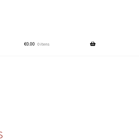
€
0.00
0 itens
s