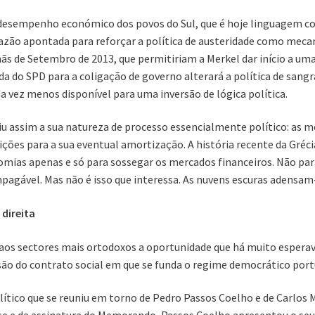
o desempenho económico dos povos do Sul, que é hoje linguagem co
 razão apontada para reforçar a política de austeridade como mec
ãs de Setembro de 2013, que permitiriam a Merkel dar início a um
a do SPD para a coligação de governo alterará a política de sang
a vez menos disponível para uma inversão de lógica política.
miu assim a sua natureza de processo essencialmente político: as 
ições para a sua eventual amortização. A história recente da Gréc
omias apenas e só para sossegar os mercados financeiros. Não par
impagável. Mas não é isso que interessa. As nuvens escuras adensam
 direita
os sectores mais ortodoxos a oportunidade que há muito esperava
ersão do contrato social em que se funda o regime democrático por
olítico que se reuniu em torno de Pedro Passos Coelho e de Carlos 