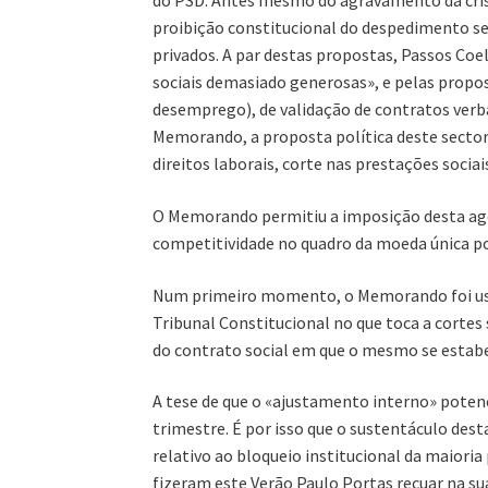
do PSD. Antes mesmo do agravamento da crise
proibição constitucional do despedimento se
privados. A par destas propostas, Passos Co
sociais demasiado generosas», e pelas propos
desemprego), de validação de contratos verb
Memorando, a proposta política deste sector
direitos laborais, corte nas prestações sociais
O Memorando permitiu a imposição desta agen
competitividade no quadro da moeda única por 
Num primeiro momento, o Memorando foi usad
Tribunal Constitucional no que toca a cortes 
do contrato social em que o mesmo se estabe
A tese de que o «ajustamento interno» poten
trimestre. É por isso que o sustentáculo dest
relativo ao bloqueio institucional da maiori
fizeram este Verão Paulo Portas recuar na s