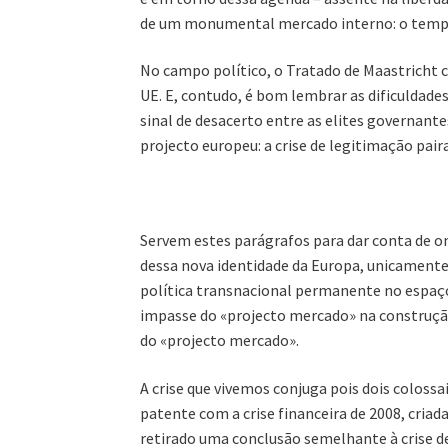
de um monumental mercado interno: o tempo
No campo político, o Tratado de Maastricht 
UE. E, contudo, é bom lembrar as dificuldade
sinal de desacerto entre as elites governante
projecto europeu: a crise de legitimação pai
Servem estes parágrafos para dar conta de 
dessa nova identidade da Europa, unicament
política transnacional permanente no espaço 
impasse do «projecto mercado» na construçã
do «projecto mercado».
A crise que vivemos conjuga pois dois colossa
patente com a crise financeira de 2008, criad
retirado uma conclusão semelhante à crise de