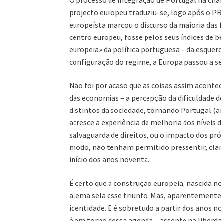
O processo de integração de Portugal na ch
projecto europeu traduziu-se, logo após o PR
europeísta marcou o discurso da maioria das 
centro europeu, fosse pelos seus índices de b
europeia» da política portuguesa – da esquerd
configuração do regime, a Europa passou a ser
Não foi por acaso que as coisas assim acont
das economias – a percepção da dificuldade 
distintos da sociedade, tornando Portugal (an
acresce a experiência de melhoria dos níveis
salvaguarda de direitos, ou o impacto dos pr
modo, não tenham permitido pressentir, clar
início dos anos noventa.
É certo que a construção europeia, nascida no
alemã sela esse triunfo. Mas, aparentemente,
identidade. E é sobretudo a partir dos anos n
é em torno dessa agenda – assente na liberda