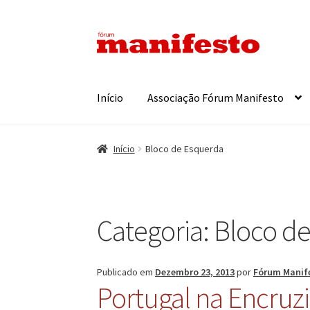
Ir
Saltar
para
para
a
o
navegação
conteúdo
Início
Associação Fórum Manifesto
Início
Bloco de Esquerda
Categoria:
Bloco d
Publicado em
Dezembro 23, 2013
por
Fórum Manif
Portugal na Encruz