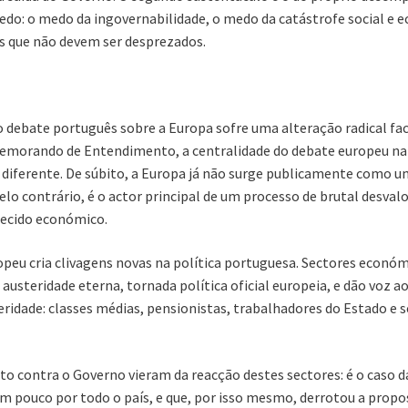
 medo: o medo da ingovernabilidade, o medo da catástrofe social e
 que não devem ser desprezados.
 o debate português sobre a Europa sofre uma alteração radical f
do Memorando de Entendimento, a centralidade do debate europeu 
iferente. De súbito, a Europa já não surge publicamente como u
o contrário, é o actor principal de um processo de brutal desval
 tecido económico.
peu cria clivagens novas na política portuguesa. Sectores económi
austeridade eterna, tornada política oficial europeia, e dão voz
eridade: classes médias, pensionistas, trabalhadores do Estado e
to contra o Governo vieram da reacção destes sectores: é o caso 
 pouco por todo o país, e que, por isso mesmo, derrotou a propost