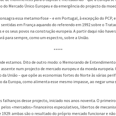
 do Mercado Único Europeu e da emergência do projecto da moed
consagra essa metamorfose – e em Portugal, à excepção do PCP, e
s sentidas em França aquando do referendo em 1992 sobre o Tratad
s e os seus povos na construção europeia. A partir daqui não haver
rará para sempre, como um espectro, sobre a União.
*****
onde estamos. Dito de outro modo: o Memorando de Entendimento
e assente num projecto de mercado europeu e da moeda europeia.
da União – que opõe as economias fortes do Norte às várias perifer
o da Europa, como alimenta esse mesmo impasse, ao negar uma so
is falhanços desse projecto, iniciado nos anos noventa. O primeiro
a pelos «mercados» financeiros especulativos, libertos de mecanis
 1929: ambas são o resultado do próprio mercado funcionar e não o