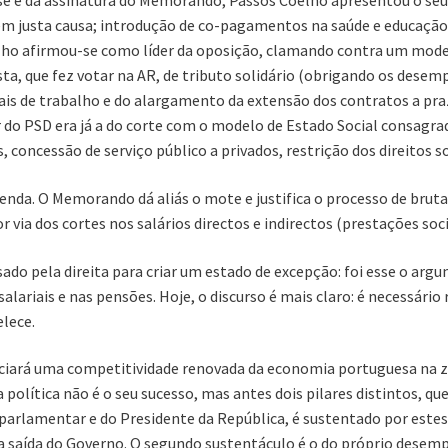
 e da assinatura do Memorando, Passos Coelho apresentou o seu p
m justa causa; introdução de co-pagamentos na saúde e educação; 
elho afirmou-se como líder da oposição, clamando contra um mode
ta, que fez votar na AR, de tributo solidário (obrigando os desem
ais de trabalho e do alargamento da extensão dos contratos a pra
 do PSD era já a do corte com o modelo de Estado Social consagr
, concessão de serviço público a privados, restrição dos direitos so
da. O Memorando dá aliás o mote e justifica o processo de bruta
via dos cortes nos salários directos e indirectos (prestações soci
o pela direita para criar um estado de excepção: foi esse o arg
salariais e nas pensões. Hoje, o discurso é mais claro: é necessár
lece.
ciará uma competitividade renovada da economia portuguesa na zo
a política não é o seu sucesso, mas antes dois pilares distintos, 
a parlamentar e do Presidente da República, é sustentado por este
ua saída do Governo. O segundo sustentáculo é o do próprio dese