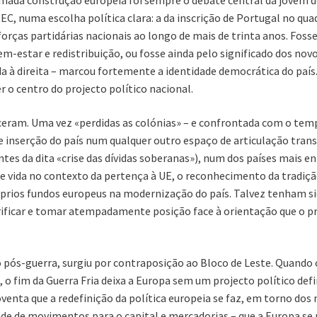
amada construção europeia foi sempre o debate central da jovem 
EC, numa escolha política clara: a da inscrição de Portugal no qua
forças partidárias nacionais ao longo de mais de trinta anos. Fo
em-estar e redistribuição, ou fosse ainda pelo significado dos novo
a à direita – marcou fortemente a identidade democrática do país.
 o centro do projecto político nacional.
eceram. Uma vez «perdidas as colónias» – e confrontada com o tem
de inserção do país num qualquer outro espaço de articulação tr
tes da dita «crise das dívidas soberanas»), num dos países mais e
 de vida no contexto da pertença à UE, o reconhecimento da tradiç
óprios fundos europeus na modernização do país. Talvez tenham si
ificar e tomar atempadamente posição face à orientação que o pr
 pós-guerra, surgiu por contraposição ao Bloco de Leste. Quando o 
 o fim da Guerra Fria deixa a Europa sem um projecto político def
oventa que a redefinição da política europeia se faz, em torno do
de de movimentos para o capital e mercadorias – que a Europa se 