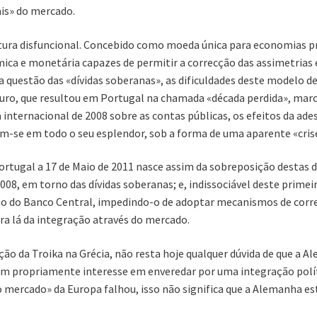
ais» do mercado.
ctura disfuncional. Concebido como moeda única para economias p
ca e monetária capazes de permitir a correcção das assimetrias e
a questão das «dívidas soberanas», as dificuldades deste modelo 
 Euro, que resultou em Portugal na chamada «década perdida», ma
 internacional de 2008 sobre as contas públicas, os efeitos da ades
m-se em todo o seu esplendor, sob a forma de uma aparente «crise
gal a 17 de Maio de 2011 nasce assim da sobreposição destas du
08, em torno das dívidas soberanas; e, indissociável deste primeiro
ão do Banco Central, impedindo-o de adoptar mecanismos de corr
ra lá da integração através do mercado.
nção da Troika na Grécia, não resta hoje qualquer dúvida de que a
tem propriamente interesse em enveredar por uma integração polí
 mercado» da Europa falhou, isso não significa que a Alemanha est