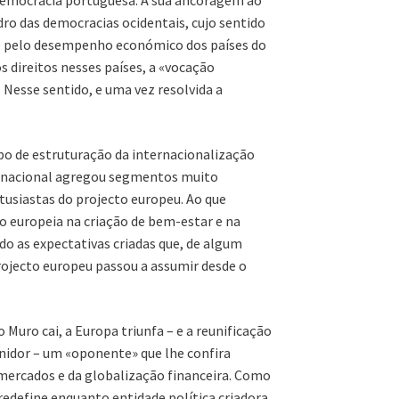
democracia portuguesa. A sua ancoragem ao
dro das democracias ocidentais, cujo sentido
sse pelo desempenho económico dos países do
s direitos nesses países, a «vocação
 Nesse sentido, e uma vez resolvida a
po de estruturação da internacionalização
ansnacional agregou segmentos muito
ntusiastas do projecto europeu. Ao que
ão europeia na criação de bem-estar e na
do as expectativas criadas que, de algum
ojecto europeu passou a assumir desde o
Muro cai, a Europa triunfa – e a reunificação
inidor – um «oponente» que lhe confira
s mercados e da globalização financeira. Como
redefine enquanto entidade política criadora