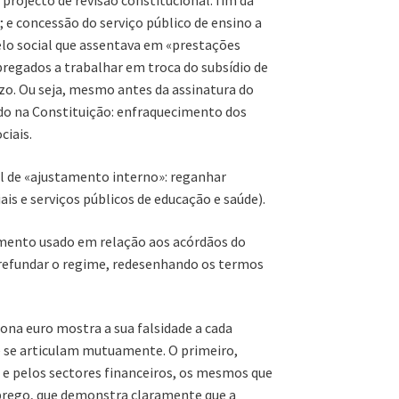
rojecto de revisão constitucional: fim da
e concessão do serviço público de ensino a
lo social que assentava em «prestações
pregados a trabalhar em troca do subsídio de
zo. Ou seja, mesmo antes da assinatura do
ado na Constituição: enfraquecimento dos
ciais.
l de «ajustamento interno»: reganhar
ais e serviços públicos de educação e saúde).
umento usado em relação aos acórdãos do
io refundar o regime, redesenhando os termos
na euro mostra a sua falsidade a cada
que se articulam mutuamente. O primeiro,
s e pelos sectores financeiros, os mesmos que
mprego, que demonstra claramente que a