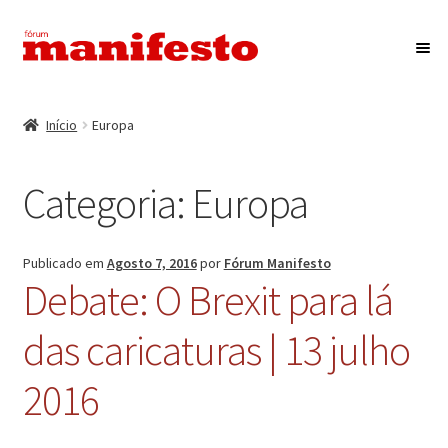
Ir
Saltar
para
para
a
o
Início
navegação
conteúdo
Início
Europa
Maximi
Associação Fórum Manifesto
submen
Categoria:
Europa
Eventos
Maximi
Revista Manifesto
Publicado em
Agosto 7, 2016
por
Fórum Manifesto
submen
Debate: O Brexit para lá
Contactos
das caricaturas | 13 julho
2016