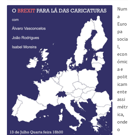
Num
a
Euro
pa
socia
l,
econ
ómic
a e
polit
icam
ente
assi
métr
ica,
onde
o