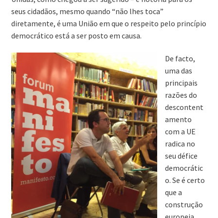
seus cidadãos, mesmo quando “não lhes toca”
diretamente, é uma União em que o respeito pelo princípio
democrático está a ser posto em causa.
De facto,
uma das
principais
razões do
descontent
amento
com a UE
radica no
seu défice
democrátic
o. Se é certo
que a
construção
europeia