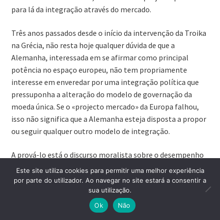
para lá da integração através do mercado.
Três anos passados desde o início da intervenção da Troika
na Grécia, não resta hoje qualquer dúvida de que a
Alemanha, interessada em se afirmar como principal
potência no espaço europeu, não tem propriamente
interesse em enveredar por uma integração política que
pressuponha a alteração do modelo de governação da
moeda única. Se o «projecto mercado» da Europa falhou,
isso não significa que a Alemanha esteja disposta a propor
ou seguir qualquer outro modelo de integração.
A prová-lo está o discurso moralista sobre o desempenho
económico dos povos do Sul, que é hoje linguagem
Este site utiliza cookies para permitir uma melhor experiência
corriqueira da maior parte dos responsáveis alemães e
por parte do utilizador. Ao navegar no site estará a consentir a
sua utilização.
europeus, e que é aliás a primeira razão apontada para
0
reforçar a política de austeridade como mecanismo
Ok
Não
punitivo duradouro sobre os povos do Sul. Para quem