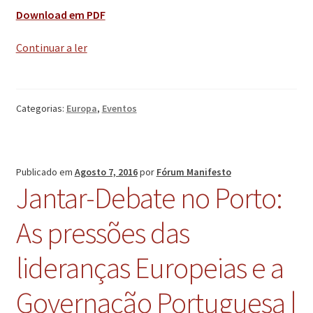
Download em PDF
Debate:
Continuar a ler
O
Brexit
para
Categorias:
Europa
,
Eventos
lá
das
caricaturas
|
Publicado em
Agosto 7, 2016
por
Fórum Manifesto
13
Jantar-Debate no Porto:
julho
2016
As pressões das
lideranças Europeias e a
Governação Portuguesa |