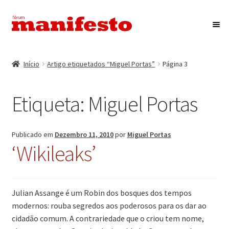
Ir
Saltar
para
para
a
o
Início
navegação
conteúdo
Início
Artigo etiquetados “Miguel Portas”
Página 3
Maximi
Associação Fórum Manifesto
submen
Etiqueta:
Miguel Portas
Eventos
Maximi
Revista Manifesto
Publicado em
Dezembro 11, 2010
por
Miguel Portas
submen
‘Wikileaks’
Contactos
Julian Assange é um Robin dos bosques dos tempos
modernos: rouba segredos aos poderosos para os dar ao
cidadão comum. A contrariedade que o criou tem nome,