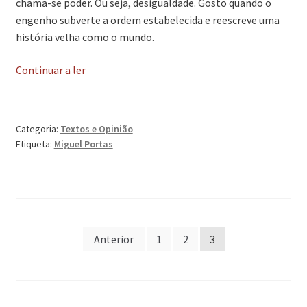
chama-se poder. Ou seja, desigualdade. Gosto quando o
engenho subverte a ordem estabelecida e reescreve uma
história velha como o mundo.
‘Wikileaks’
Continuar a ler
Categoria:
Textos e Opinião
Etiqueta:
Miguel Portas
Paginação
Anterior
1
2
3
dos
conteúdos