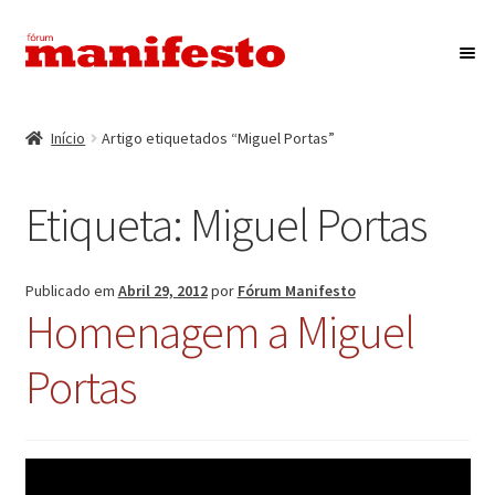
Ir
Saltar
para
para
a
o
Início
navegação
conteúdo
Início
Artigo etiquetados “Miguel Portas”
Maximi
Associação Fórum Manifesto
submen
Etiqueta:
Miguel Portas
Eventos
Maximi
Revista Manifesto
Publicado em
Abril 29, 2012
por
Fórum Manifesto
submen
Homenagem a Miguel
Contactos
Portas