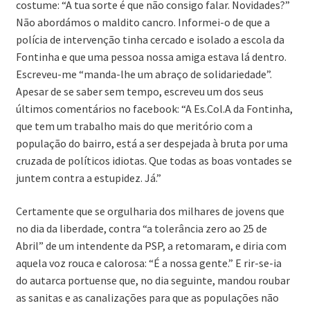
costume: “A tua sorte é que não consigo falar. Novidades?”
Não abordámos o maldito cancro. Informei-o de que a
polícia de intervenção tinha cercado e isolado a escola da
Fontinha e que uma pessoa nossa amiga estava lá dentro.
Escreveu-me “manda-lhe um abraço de solidariedade”.
Apesar de se saber sem tempo, escreveu um dos seus
últimos comentários no facebook: “A Es.Col.A da Fontinha,
que tem um trabalho mais do que meritório com a
população do bairro, está a ser despejada à bruta por uma
cruzada de políticos idiotas. Que todas as boas vontades se
juntem contra a estupidez. Já.”
Certamente que se orgulharia dos milhares de jovens que
no dia da liberdade, contra “a tolerância zero ao 25 de
Abril” de um intendente da PSP, a retomaram, e diria com
aquela voz rouca e calorosa: “É a nossa gente.” E rir-se-ia
do autarca portuense que, no dia seguinte, mandou roubar
as sanitas e as canalizações para que as populações não