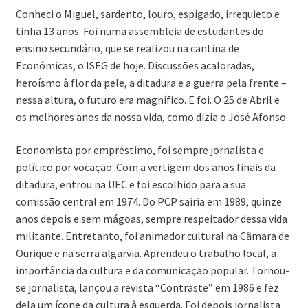
Conheci o Miguel, sardento, louro, espigado, irrequieto e
tinha 13 anos. Foi numa assembleia de estudantes do
ensino secundário, que se realizou na cantina de
Económicas, o ISEG de hoje. Discussões acaloradas,
heroísmo à flor da pele, a ditadura e a guerra pela frente –
nessa altura, o futuro era magnífico. E foi. O 25 de Abril e
os melhores anos da nossa vida, como dizia o José Afonso.
Economista por empréstimo, foi sempre jornalista e
político por vocação. Com a vertigem dos anos finais da
ditadura, entrou na UEC e foi escolhido para a sua
comissão central em 1974. Do PCP sairia em 1989, quinze
anos depois e sem mágoas, sempre respeitador dessa vida
militante. Entretanto, foi animador cultural na Câmara de
Ourique e na serra algarvia. Aprendeu o trabalho local, a
importância da cultura e da comunicação popular. Tornou-
se jornalista, lançou a revista “Contraste” em 1986 e fez
dela um ícone da cultura à esquerda. Foi depois jornalista