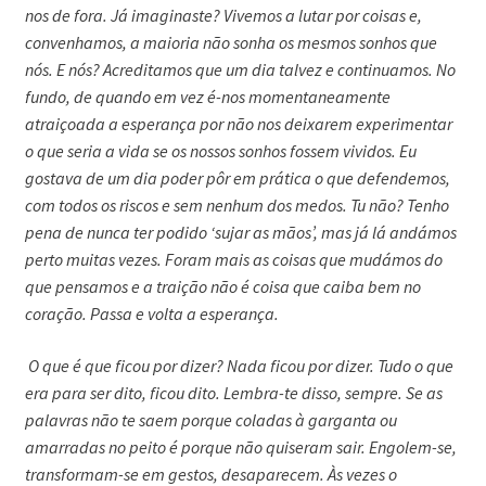
nos de fora. Já imaginaste? Vivemos a lutar por coisas e,
convenhamos, a maioria não sonha os mesmos sonhos que
nós. E nós? Acreditamos que um dia talvez e continuamos. No
fundo, de quando em vez é-nos momentaneamente
atraiçoada a esperança por não nos deixarem experimentar
o que seria a vida se os nossos sonhos fossem vividos. Eu
gostava de um dia poder pôr em prática o que defendemos,
com todos os riscos e sem nenhum dos medos. Tu não? Tenho
pena de nunca ter podido ‘sujar as mãos’, mas já lá andámos
perto muitas vezes. Foram mais as coisas que mudámos do
que pensamos e a traição não é coisa que caiba bem no
coração. Passa e volta a esperança.
O que é que ficou por dizer? Nada ficou por dizer. Tudo o que
era para ser dito, ficou dito. Lembra-te disso, sempre. Se as
palavras não te saem porque coladas à garganta ou
amarradas no peito é porque não quiseram sair. Engolem-se,
transformam-se em gestos, desaparecem. Às vezes o