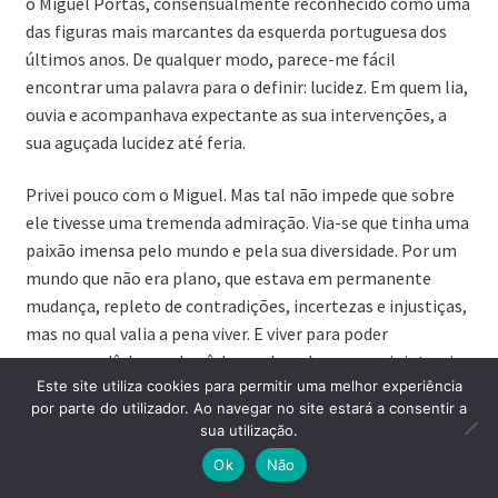
o Miguel Portas, consensualmente reconhecido como uma
das figuras mais marcantes da esquerda portuguesa dos
últimos anos. De qualquer modo, parece-me fácil
encontrar uma palavra para o definir: lucidez. Em quem lia,
ouvia e acompanhava expectante as sua intervenções, a
sua aguçada lucidez até feria.
Privei pouco com o Miguel. Mas tal não impede que sobre
ele tivesse uma tremenda admiração. Via-se que tinha uma
paixão imensa pelo mundo e pela sua diversidade. Por um
mundo que não era plano, que estava em permanente
mudança, repleto de contradições, incertezas e injustiças,
mas no qual valia a pena viver. E viver para poder
compreendê-lo, conhecê-lo e sobre ele conseguir intervir.
Este site utiliza cookies para permitir uma melhor experiência
E intervir à esquerda, sabendo que não se consegue mudá-
por parte do utilizador. Ao navegar no site estará a consentir a
lo do dia para a noite, mas procurando torná-lo mais livre,
sua utilização.
mais justo, um sítio muito melhor para todos os que cá
0
Ok
Não
estão.