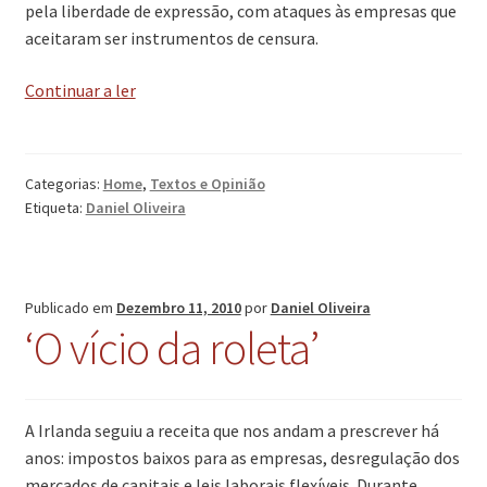
pela liberdade de expressão, com ataques às empresas que
aceitaram ser instrumentos de censura.
‘A
Continuar a ler
verdade
dói’
Categorias:
Home
,
Textos e Opinião
Etiqueta:
Daniel Oliveira
Publicado em
Dezembro 11, 2010
por
Daniel Oliveira
‘O vício da roleta’
A Irlanda seguiu a receita que nos andam a prescrever há
anos: impostos baixos para as empresas, desregulação dos
mercados de capitais e leis laborais flexíveis. Durante