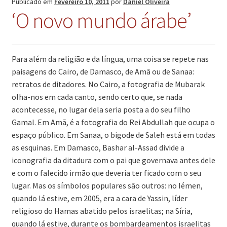
Publicado em
Fevereiro 10, 2011
por
Daniel Oliveira
‘O novo mundo árabe’
Para além da religião e da língua, uma coisa se repete nas
paisagens do Cairo, de Damasco, de Amã ou de Sanaa:
retratos de ditadores. No Cairo, a fotografia de Mubarak
olha-nos em cada canto, sendo certo que, se nada
acontecesse, no lugar dela seria posta a do seu filho
Gamal. Em Amã, é a fotografia do Rei Abdullah que ocupa o
espaço público. Em Sanaa, o bigode de Saleh está em todas
as esquinas. Em Damasco, Bashar al-Assad divide a
iconografia da ditadura com o pai que governava antes dele
e com o falecido irmão que deveria ter ficado com o seu
lugar. Mas os símbolos populares são outros: no Iémen,
quando lá estive, em 2005, era a cara de Yassin, líder
religioso do Hamas abatido pelos israelitas; na Síria,
quando lá estive, durante os bombardeamentos israelitas