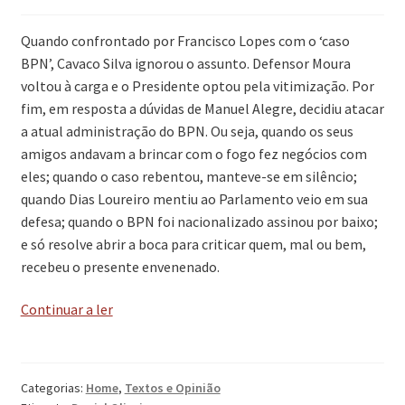
Quando confrontado por Francisco Lopes com o ‘caso
BPN’, Cavaco Silva ignorou o assunto. Defensor Moura
voltou à carga e o Presidente optou pela vitimização. Por
fim, em resposta a dúvidas de Manuel Alegre, decidiu atacar
a atual administração do BPN. Ou seja, quando os seus
amigos andavam a brincar com o fogo fez negócios com
eles; quando o caso rebentou, manteve-se em silêncio;
quando Dias Loureiro mentiu ao Parlamento veio em sua
defesa; quando o BPN foi nacionalizado assinou por baixo;
e só resolve abrir a boca para criticar quem, mal ou bem,
recebeu o presente envenenado.
‘A
Continuar a ler
credibilidade
de
Cavaco’
Categorias:
Home
,
Textos e Opinião