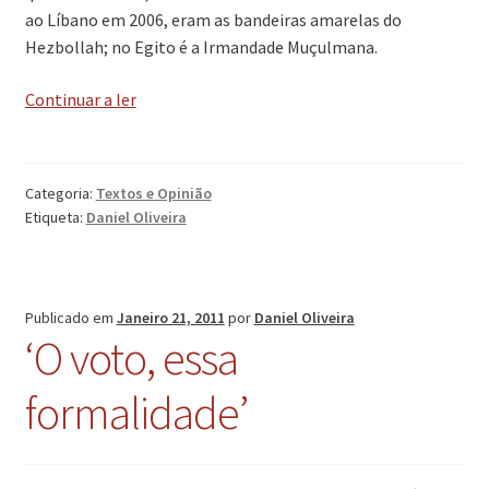
ao Líbano em 2006, eram as bandeiras amarelas do
Hezbollah; no Egito é a Irmandade Muçulmana.
‘O
Continuar a ler
novo
mundo
árabe’
Categoria:
Textos e Opinião
Etiqueta:
Daniel Oliveira
Publicado em
Janeiro 21, 2011
por
Daniel Oliveira
‘O voto, essa
formalidade’