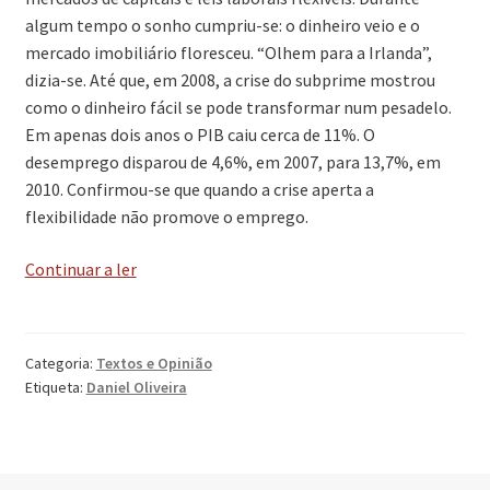
algum tempo o sonho cumpriu-se: o dinheiro veio e o
mercado imobiliário floresceu. “Olhem para a Irlanda”,
dizia-se. Até que, em 2008, a crise do subprime mostrou
como o dinheiro fácil se pode transformar num pesadelo.
Em apenas dois anos o PIB caiu cerca de 11%. O
desemprego disparou de 4,6%, em 2007, para 13,7%, em
2010. Confirmou-se que quando a crise aperta a
flexibilidade não promove o emprego.
‘O
Continuar a ler
vício
da
roleta’
Categoria:
Textos e Opinião
Etiqueta:
Daniel Oliveira