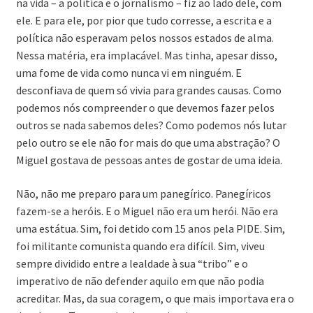
na vida – a política e o jornalismo – fiz ao lado dele, com
ele. E para ele, por pior que tudo corresse, a escrita e a
política não esperavam pelos nossos estados de alma.
Nessa matéria, era implacável. Mas tinha, apesar disso,
uma fome de vida como nunca vi em ninguém. E
desconfiava de quem só vivia para grandes causas. Como
podemos nós compreender o que devemos fazer pelos
outros se nada sabemos deles? Como podemos nós lutar
pelo outro se ele não for mais do que uma abstração? O
Miguel gostava de pessoas antes de gostar de uma ideia.
Não, não me preparo para um panegírico. Panegíricos
fazem-se a heróis. E o Miguel não era um herói. Não era
uma estátua. Sim, foi detido com 15 anos pela PIDE. Sim,
foi militante comunista quando era difícil. Sim, viveu
sempre dividido entre a lealdade à sua “tribo” e o
imperativo de não defender aquilo em que não podia
acreditar. Mas, da sua coragem, o que mais importava era o