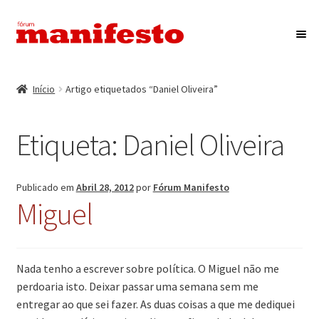
Ir
Saltar
para
para
a
o
Início
navegação
conteúdo
Início
Artigo etiquetados “Daniel Oliveira”
Maximi
Associação Fórum Manifesto
submen
Etiqueta:
Daniel Oliveira
Eventos
Maximi
Revista Manifesto
Publicado em
Abril 28, 2012
por
Fórum Manifesto
submen
Miguel
Contactos
Nada tenho a escrever sobre política. O Miguel não me
perdoaria isto. Deixar passar uma semana sem me
entregar ao que sei fazer. As duas coisas a que me dediquei