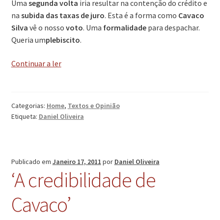
Uma
segunda volta
iria resultar na contenção do crédito e
na
subida das taxas de juro
. Esta é a forma como
Cavaco
Silva
vê o nosso
voto
. Uma
formalidade
para despachar.
Queria um
plebiscito
.
‘O
Continuar a ler
voto,
essa
formalidade’
Categorias:
Home
,
Textos e Opinião
Etiqueta:
Daniel Oliveira
Publicado em
Janeiro 17, 2011
por
Daniel Oliveira
‘A credibilidade de
Cavaco’