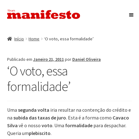
Ir
Saltar
para
para
a
o
Início
navegação
conteúdo
Início
Home
‘O voto, essa formalidade’
Maximi
Associação Fórum Manifesto
submen
Publicado em
Janeiro 21, 2011
por
Daniel Oliveira
Eventos
‘O voto, essa
Maximi
Revista Manifesto
formalidade’
submen
Contactos
Uma
segunda volta
iria resultar na contenção do crédito e
na
subida das taxas de juro
. Esta é a forma como
Cavaco
Silva
vê o nosso
voto
. Uma
formalidade
para despachar.
Queria um
plebiscito
.