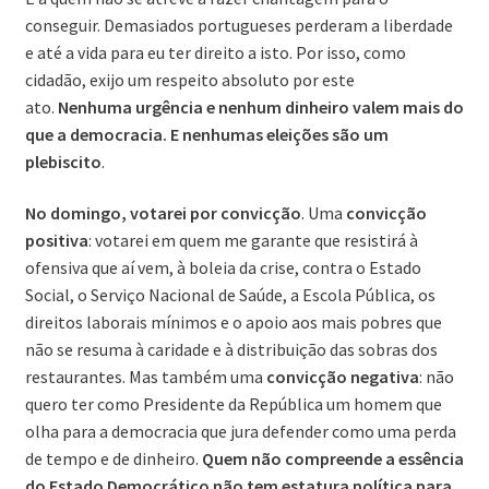
conseguir. Demasiados portugueses perderam a liberdade
e até a vida para eu ter direito a isto. Por isso, como
cidadão, exijo um respeito absoluto por este
ato.
Nenhuma urgência e nenhum dinheiro valem mais do
que a democracia. E nenhumas eleições são um
plebiscito
.
No domingo, votarei por convicção
. Uma
convicção
positiva
: votarei em quem me garante que resistirá à
ofensiva que aí vem, à boleia da crise, contra o Estado
Social, o Serviço Nacional de Saúde, a Escola Pública, os
direitos laborais mínimos e o apoio aos mais pobres que
não se resuma à caridade e à distribuição das sobras dos
restaurantes. Mas também uma
convicção negativa
: não
quero ter como Presidente da República um homem que
olha para a democracia que jura defender como uma perda
de tempo e de dinheiro.
Quem não compreende a essência
do Estado Democrático não tem estatura política para