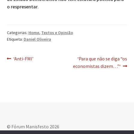
o respresentar
.
Categorias:
Home
,
Textos e Opinião
Etiqueta:
Daniel Oliveira
Navegação
Artigo
Artigo
‘Anti-FMI’
‘Para que não se diga “os
anterior:
seguinte:
economistas dizem…”‘
de
artigos
© Fórum Manisfesto 2026
Política de privacidade
Criado com WooCommerce
.