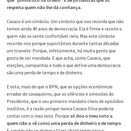
que “ponha isto na ordem”. E de jornalistas que só
respeita quem não lhe dá confiança.
Cavaco é um símbolo. Um símbolo que nos recorda que não
temos ainda 40 anos de democracia. Ela é firme e resiste a
quem não se sente confortável nela. Mas este símbolo
recorda-nos porque suportámos durante tantas décadas
um tiranete. Porque, infelizmente, há muita gente que
gosta de ser mandada. E que acha, como Cavaco, que
eleições, campanhas e tudo o que define uma democracia
são uma perda de tempo e de dinheiro.
E esta, mais do que o BPN, que as opções económicas
erradas do cavaquismo, que os silêncios e omissões do
Presidente, que o seu primeiro mandato cheio de episódios
insólitos, é a razão porque nunca Cavaco Silva poderia
contar com o meu voto. Porque
só dou o meu voto a
quem não o vê como uma perda de dinheiro e de tempo
.
E a quem não se atreve a fazer chantagem para o