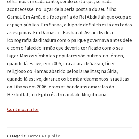
olha-nos em cada canto, sendo certo que, se nada
acontecesse, no lugar dela seria posta a do seu filho
Gamal. Em Amã, é a fotografia do Rei Abdullah que ocupa o
espaço público. Em Sanaa, o bigode de Saleh está em todas
as esquinas. Em Damasco, Bashar al-Assad divide a
iconografia da ditadura com o pai que governava antes dele
e com o falecido irmão que deveria ter ficado com o seu
lugar. Mas os símbolos populares são outros: no Iémen,
quando lá estive, em 2005, era a cara de Yassin, líder
religioso do Hamas abatido pelos israelitas; na Síria,
quando lá estive, durante os bombardeamentos israelitas
ao Líbano em 2006, eram as bandeiras amarelas do
Hezbollah; no Egito é a Irmandade Muçulmana.
‘O
Continuar a ler
novo
mundo
árabe’
Categoria:
Textos e Opinião