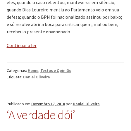
eles; quando o caso rebentou, manteve-se em silêncio;
quando Dias Loureiro mentiu ao Parlamento veio em sua
defesa; quando o BPN foi nacionalizado assinou por baixo;
e só resolve abrir a boca para criticar quem, mal ou bem,
recebeu o presente envenenado.
‘A
Continuar a ler
credibilidade
de
Cavaco’
Categorias:
Home
,
Textos e Opinião
Etiqueta:
Daniel Oliveira
Publicado em
Dezembro 17, 2010
por
Daniel Oliveira
‘A verdade dói’