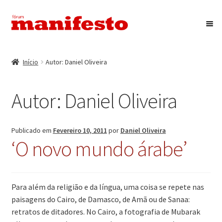
Ir
Saltar
para
para
a
o
Início
navegação
conteúdo
Início
Autor: Daniel Oliveira
Maximi
Associação Fórum Manifesto
submen
Autor:
Daniel Oliveira
Eventos
Maximi
Revista Manifesto
Publicado em
Fevereiro 10, 2011
por
Daniel Oliveira
submen
‘O novo mundo árabe’
Contactos
Para além da religião e da língua, uma coisa se repete nas
paisagens do Cairo, de Damasco, de Amã ou de Sanaa:
retratos de ditadores. No Cairo, a fotografia de Mubarak