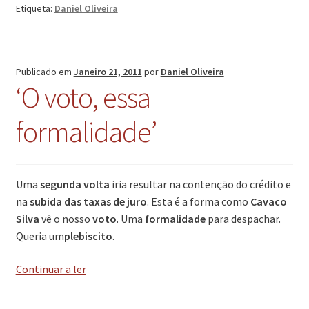
Etiqueta:
Daniel Oliveira
Publicado em
Janeiro 21, 2011
por
Daniel Oliveira
‘O voto, essa
formalidade’
Uma
segunda volta
iria resultar na contenção do crédito e
na
subida das taxas de juro
. Esta é a forma como
Cavaco
Silva
vê o nosso
voto
. Uma
formalidade
para despachar.
Queria um
plebiscito
.
‘O
Continuar a ler
voto,
essa