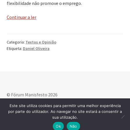
flexibilidade não promove o emprego.
‘O
Continuar a ler
vício
da
roleta’
Categoria:
Textos e Opinião
Etiqueta:
Daniel Oliveira
© Fórum Manisfesto 2026
Política de privacidade
Criado com WooCommerce
.
Este site utiliza cookies para permitir uma melhor experiência
por parte do utilizador. Ao navegar no site estará a consentir a
sua utilização.
0
Ok
Não