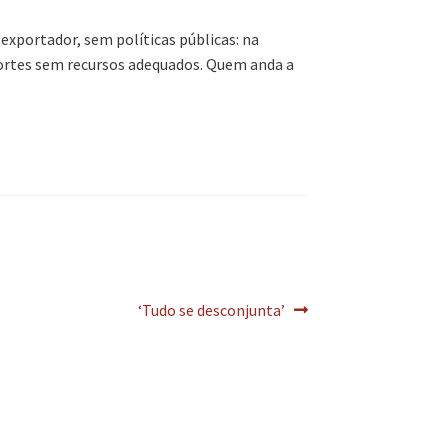
exportador, sem políticas públicas: na
 fortes sem recursos adequados. Quem anda a
Artigo
‘Tudo se desconjunta’
seguinte: