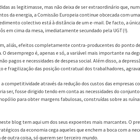
idas as legitimasse, mas não deixa de ser extraordinário que, n
tos da energia, a Comissão Europeia continue obcecada com uma 
dimento colectivo está à distância de um e-mail. De facto, a única
á pôs em cima da mesa, imediatamente secundado pela UGT(!).
tem, aliás, efeitos completamente contra-producentes do ponto d
 O desemprego é, apenas e só, a variável mais importante na degr
 não pagos e necessidades de despesa social. Além disso, a depre
 e fragilização das posição contratual dos trabalhadores, agrava
 competitividade através da redução dos custos das empresas com 
ria ser, fosse dirigido tendo em conta as necessidades do conjun
nopólio para obter margens fabulosas, construídas sobre as ruína
neste blog tem aqui um dos seus expoentes mais marcantes. O prec
tratégicos da economia cega aqueles que enchem a boca com a nec
 de outra coisa, só querem ser terceiro mundo.