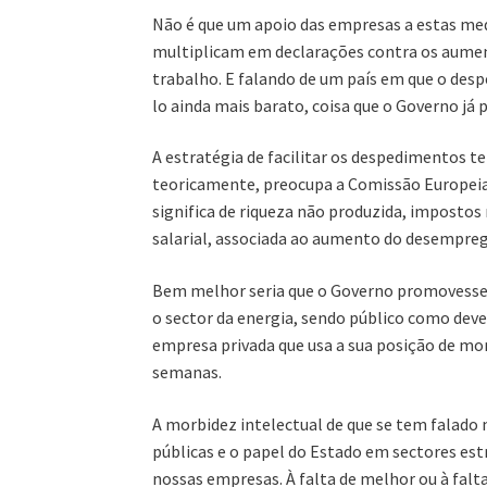
Não é que um apoio das empresas a estas med
multiplicam em declarações contra os aumen
trabalho. E falando de um país em que o despe
lo ainda mais barato, coisa que o Governo j
A estratégia de facilitar os despedimentos 
teoricamente, preocupa a Comissão Europeia.
significa de riqueza não produzida, impostos
salarial, associada ao aumento do desemprego
Bem melhor seria que o Governo promovesse a
o sector da energia, sendo público como deve
empresa privada que usa a sua posição de mo
semanas.
A morbidez intelectual de que se tem falado 
públicas e o papel do Estado em sectores es
nossas empresas. À falta de melhor ou à falta