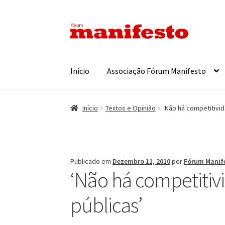
Ir
Saltar
para
para
a
o
navegação
conteúdo
Início
Associação Fórum Manifesto
Início
Textos e Opinião
‘Não há competitivid
Publicado em
Dezembro 11, 2010
por
Fórum Manif
‘Não há competitivi
públicas’