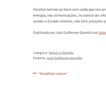
Há alternativas ao beco sem saída que nos pr
energia, nas comunicações, no acesso ao créd
vender o Estado mínimo, não tem soluções 
Publicado por José Guilherme Gusmão em
ladr
Categoria:
Textos e Opinião
Etiqueta:
José Guilherme Gusmão
Navegação
Artigo
‘Socializar custos’
anterior:
de
artigos