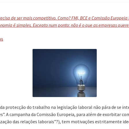
precisa de ser mais competitivo. Como? FMI, BCE e Comissão Europeia
onomia é simples. Excepto num ponto: não é o que as empresas quere
os
da protecção do trabalho na legislação laboral não pára de se int
. A campanha da Comissão Europeia, para além de exorbitar com
ização das relações laborais”?), tem motivações estritamente ide