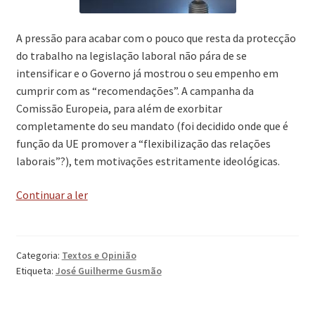
A pressão para acabar com o pouco que resta da protecção
do trabalho na legislação laboral não pára de se
intensificar e o Governo já mostrou o seu empenho em
cumprir com as “recomendações”. A campanha da
Comissão Europeia, para além de exorbitar
completamente do seu mandato (foi decidido onde que é
função da UE promover a “flexibilização das relações
laborais”?), tem motivações estritamente ideológicas.
‘Não
Continuar a ler
há
competitividade
no
Categoria:
Textos e Opinião
sector
Etiqueta:
José Guilherme Gusmão
privado
sem