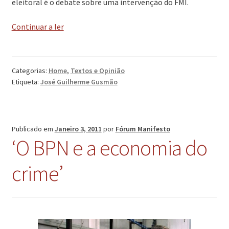
eleitoral é o debate sobre uma intervenção do FMI.
‘Anti-
Continuar a ler
FMI’
Categorias:
Home
,
Textos e Opinião
Etiqueta:
José Guilherme Gusmão
Publicado em
Janeiro 3, 2011
por
Fórum Manifesto
‘O BPN e a economia do
crime’