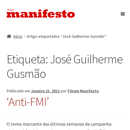
Ir
Saltar
para
para
a
o
Início
navegação
conteúdo
Início
Artigo etiquetados “José Guilherme Gusmão”
Maximi
Associação Fórum Manifesto
submen
Etiqueta:
José Guilherme
Eventos
Gusmão
Maximi
Revista Manifesto
submen
Contactos
Publicado em
Janeiro 21, 2011
por
Fórum Manifesto
‘Anti-FMI’
O tema marcante das últimas semanas da campanha