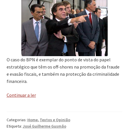
O caso do BPN é exemplar do ponto de vista do papel
estratégico que têm os off-shores na promoção da fraude
e evasão fiscais, e também na protecção da criminalidade
financeira.
‘O
Continuar a ler
BPN
e
a
Categorias:
Home
,
Textos e Opinião
economia
Etiqueta:
José Guilherme Gusmão