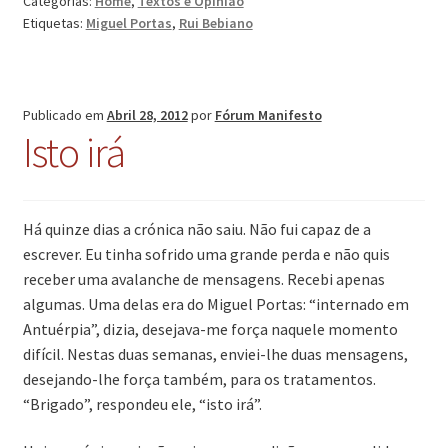
Categorias:
Home
,
Textos e Opinião
Etiquetas:
Miguel Portas
,
Rui Bebiano
Publicado em
Abril 28, 2012
por
Fórum Manifesto
Isto irá
Há quinze dias a crónica não saiu. Não fui capaz de a
escrever. Eu tinha sofrido uma grande perda e não quis
receber uma avalanche de mensagens. Recebi apenas
algumas. Uma delas era do Miguel Portas: “internado em
Antuérpia”, dizia, desejava-me força naquele momento
difícil. Nestas duas semanas, enviei-lhe duas mensagens,
desejando-lhe força também, para os tratamentos.
“Brigado”, respondeu ele, “isto irá”.