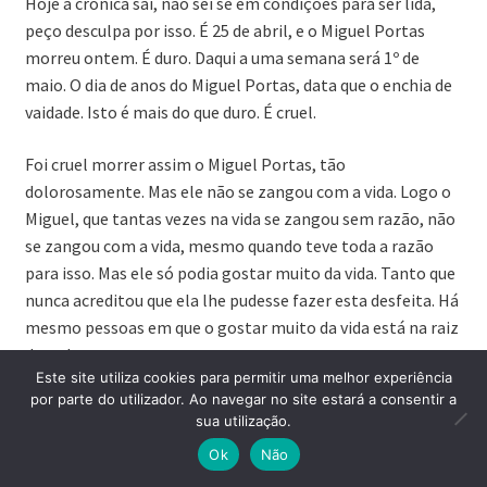
Hoje a crónica sai, não sei se em condições para ser lida,
peço desculpa por isso. É 25 de abril, e o Miguel Portas
morreu ontem. É duro. Daqui a uma semana será 1º de
maio. O dia de anos do Miguel Portas, data que o enchia de
vaidade. Isto é mais do que duro. É cruel.
Foi cruel morrer assim o Miguel Portas, tão
dolorosamente. Mas ele não se zangou com a vida. Logo o
Miguel, que tantas vezes na vida se zangou sem razão, não
se zangou com a vida, mesmo quando teve toda a razão
para isso. Mas ele só podia gostar muito da vida. Tanto que
nunca acreditou que ela lhe pudesse fazer esta desfeita. Há
mesmo pessoas em que o gostar muito da vida está na raiz
de tudo.
Este site utiliza cookies para permitir uma melhor experiência
por parte do utilizador. Ao navegar no site estará a consentir a
Isto irá, Miguel. Hoje é 25 de abril. É dia de descer a Avenida
sua utilização.
da Liberdade. Vão lá muitos amigos, de cravo na mão,
0
Ok
Não
camaradas teus, namoradas tuas, gente com quem te