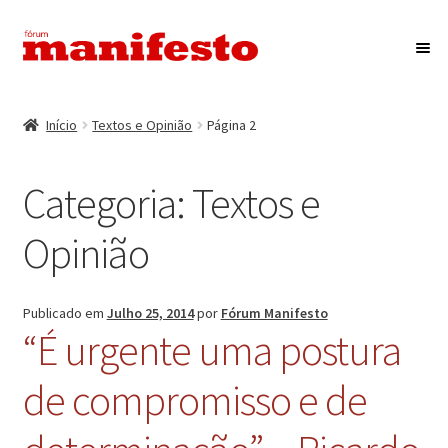
Ir
Saltar
para
para
a
o
Início
navegação
conteúdo
Início
Textos e Opinião
Página 2
Maximi
Associação Fórum Manifesto
submen
Categoria:
Textos e
Eventos
Opinião
Maximi
Revista Manifesto
submen
Contactos
Publicado em
Julho 25, 2014
por
Fórum Manifesto
“É urgente uma postura
de compromisso e de